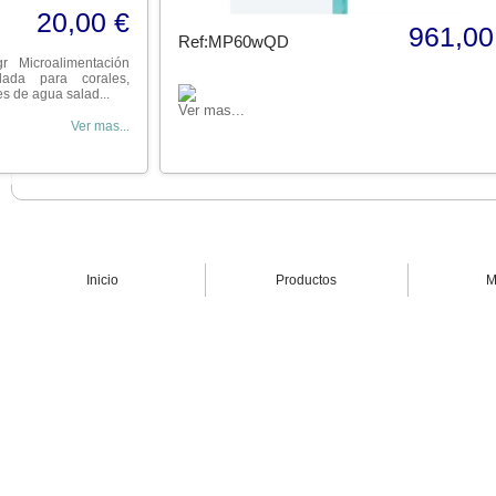
20,00 €
961,00
Ref:MP60wQD
r Microalimentación
llada para corales,
s de agua salad...
Ver mas...
Ver mas...
Inicio
Productos
M