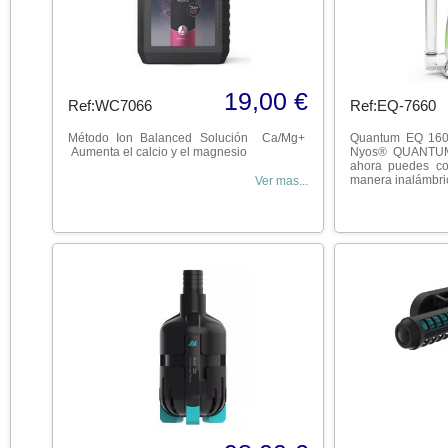
19,00 €
Ref:WC7066
Ref:EQ-7660
Método Ion Balanced Solución Ca/Mg+
Quantum EQ 160E
Aumenta el calcio y el magnesio
Nyos® QUANTUM® 
ahora puedes con
manera inalámbric
Ver mas...