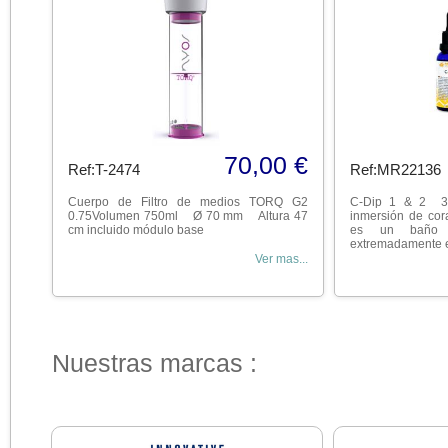
70,00 €
Ref:T-2474
Ref:MR22136
Cuerpo de Filtro de medios TORQ G2
C-Dip 1 & 2 3
0.75Volumen 750ml Ø 70 mm Altura 47
inmersión de cor
cm incluido módulo base
es un baño d
extremadamente ef
Ver mas...
Nuestras marcas :