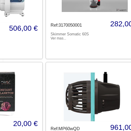
282,0
Ref:3170050001
506,00 €
Skimmer Somatic 60S
Ver mas...
20,00 €
961,0
Ref:MP60wQD