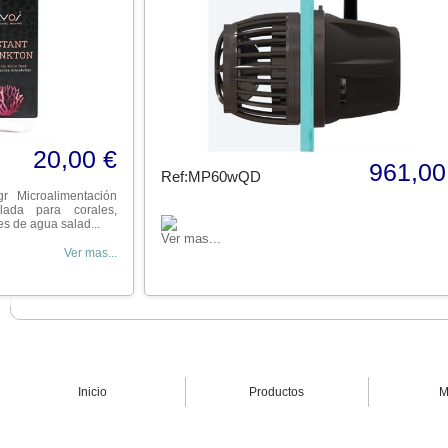
20,00 €
961,00
Ref:MP60wQD
r Microalimentación
llada para corales,
s de agua salad...
Ver mas...
Ver mas...
Inicio
Productos
M