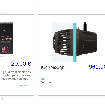
20,00 €
961,0
Ref:MP60wQD
25gr Microalimentación
rrollada para corales,
tales de agua salad...
Ver mas...
Ver mas...