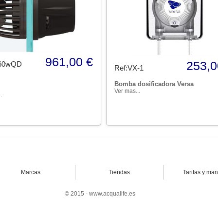
961,00 €
253,0
60wQD
Ref:VX-1
Bomba dosificadora Versa
Ver mas...
.
Marcas
Tiendas
Tarifas y ma
© 2015 - www.acqualife.es