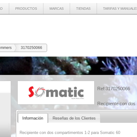
IO
PRODUCTOS
MARCAS
TIENDAS
TARIFAS Y MANUALE
immers
3170250066
Ref:3170250066
Recipiente con dos
Información
Reseñas de los Clientes
Recipiente con dos compartimentos 1-2 para Somatic 60