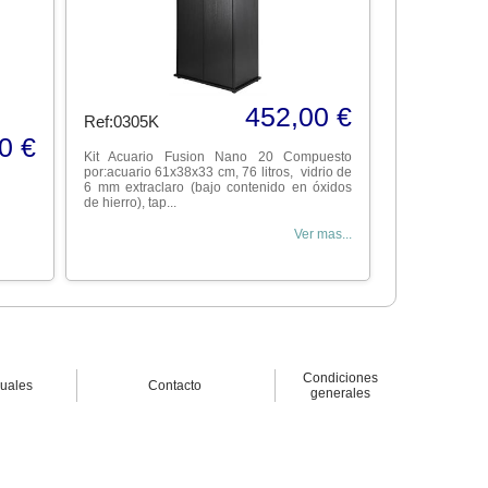
452,00 €
Ref:0305K
0 €
Kit Acuario Fusion Nano 20 Compuesto
por:acuario 61x38x33 cm, 76 litros, vidrio de
6 mm extraclaro (bajo contenido en óxidos
de hierro), tap...
Ver mas...
Condiciones
nuales
Contacto
generales