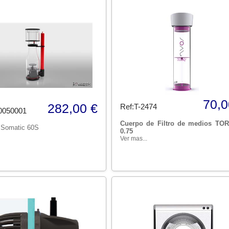
70,0
282,00 €
Ref:T-2474
0050001
Cuerpo de Filtro de medios TO
 Somatic 60S
0.75
Ver mas...