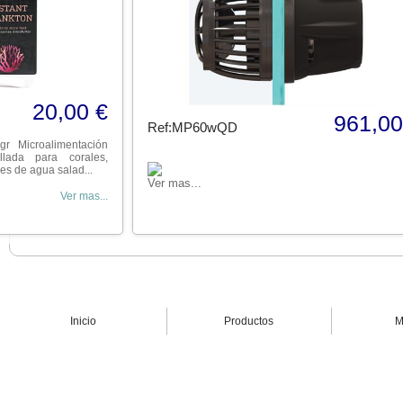
20,00 €
961,00
Ref:MP60wQD
gr Microalimentación
llada para corales,
es de agua salad...
Ver mas...
Ver mas...
Inicio
Productos
M