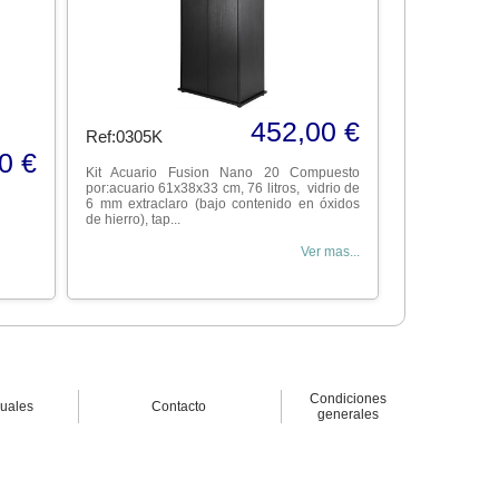
452,00 €
Ref:0305K
0 €
Kit Acuario Fusion Nano 20 Compuesto
por:acuario 61x38x33 cm, 76 litros, vidrio de
6 mm extraclaro (bajo contenido en óxidos
de hierro), tap...
Ver mas...
Condiciones
nuales
Contacto
generales