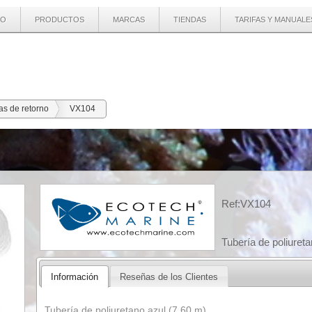
IO
PRODUCTOS
MARCAS
TIENDAS
TARIFAS Y MANUALE
s de retorno
VX104
Ref:VX104
Tubería de poliureta
Información
Reseñas de los Clientes
Tubería de poliuretano azul (7,60 m)