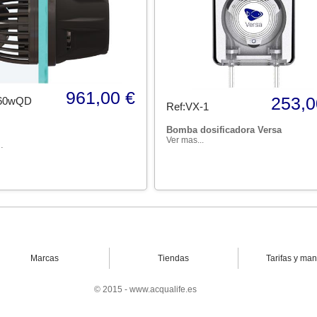
961,00 €
253,0
60wQD
Ref:VX-1
Bomba dosificadora Versa
Ver mas...
.
Marcas
Tiendas
Tarifas y ma
© 2015 - www.acqualife.es