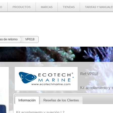
IO
PRODUCTOS
MARCAS
TIENDAS
TARIFAS Y MANUALE
s de retorno
VP018
Ref:VP018
Kit acoplamiento y 
Información
Reseñas de los Clientes
Kit acoplamiento y sujeción L2