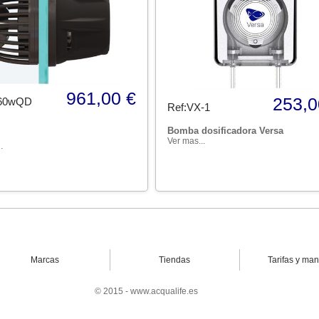
961,00 €
253,0
60wQD
Ref:VX-1
Bomba dosificadora Versa
Ver mas...
.
Marcas
Tiendas
Tarifas y ma
© 2015 - www.acqualife.es