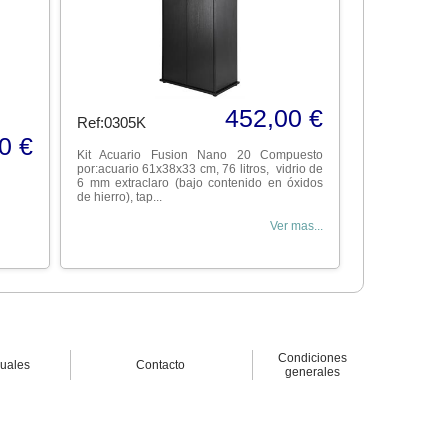
452,00 €
Ref:0305K
0 €
Kit Acuario Fusion Nano 20 Compuesto
por:acuario 61x38x33 cm, 76 litros, vidrio de
6 mm extraclaro (bajo contenido en óxidos
de hierro), tap...
Ver mas...
Condiciones
nuales
Contacto
generales